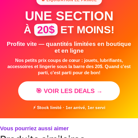
UNE SECTION
20$
À
ET MOINS!
Profite vite — quantités limitées en boutique
et en ligne
Nos petits prix coups de cœur : jouets, lubrifiants,
accessoires et lingerie sous la barre des 20$. Quand c'est
parti, c'est parti pour de bon!
🎯 VOIR LES DEALS →
⚡ Stock limité · 1er arrivé, 1er servi
Vous pourriez aussi aimer