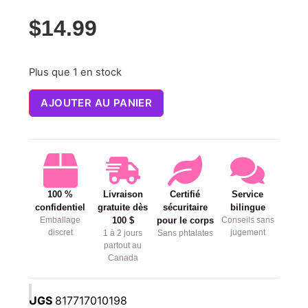
$
14.99
Plus que 1 en stock
AJOUTER AU PANIER
100 %
Livraison
Certifié
Service
confidentiel
gratuite dès
sécuritaire
bilingue
Emballage
100 $
pour le corps
Conseils sans
discret
jugement
1 à 2 jours
Sans phtalates
partout au
Canada
UGS
817717010198