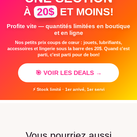
20$
À
ET MOINS!
Profite vite — quantités limitées en boutique
et en ligne
Nos petits prix coups de cœur : jouets, lubrifiants,
accessoires et lingerie sous la barre des 20$. Quand c'est
parti, c'est parti pour de bon!
🎯 VOIR LES DEALS →
⚡ Stock limité · 1er arrivé, 1er servi
Vous pourriez aussi