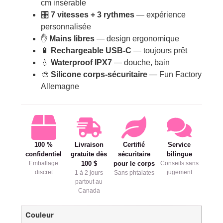
cm insérable
🎛️
7 vitesses + 3 rythmes
— expérience
personnalisée
✋
Mains libres
— design ergonomique
🔋
Rechargeable USB-C
— toujours prêt
💧
Waterproof IPX7
— douche, bain
🎨
Silicone corps-sécuritaire
— Fun Factory
Allemagne
100 %
Livraison
Certifié
Service
confidentiel
gratuite dès
sécuritaire
bilingue
Emballage
100 $
pour le corps
Conseils sans
discret
jugement
1 à 2 jours
Sans phtalates
partout au
Canada
Couleur