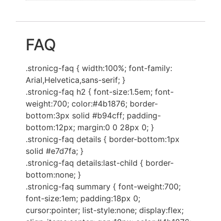
FAQ
.stronicg-faq { width:100%; font-family:
Arial,Helvetica,sans-serif; }
.stronicg-faq h2 { font-size:1.5em; font-
weight:700; color:#4b1876; border-
bottom:3px solid #b94cff; padding-
bottom:12px; margin:0 0 28px 0; }
.stronicg-faq details { border-bottom:1px
solid #e7d7fa; }
.stronicg-faq details:last-child { border-
bottom:none; }
.stronicg-faq summary { font-weight:700;
font-size:1em; padding:18px 0;
cursor:pointer; list-style:none; display:flex;