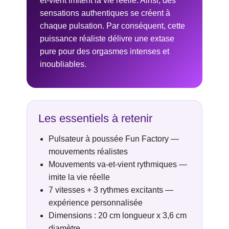
et-vient imitent la vie réelle. Ainsi, des
sensations authentiques se créent à
chaque pulsation. Par conséquent, cette
puissance réaliste délivre une extase
pure pour des orgasmes intenses et
inoubliables.
Les essentiels à retenir
Pulsateur à poussée Fun Factory —
mouvements réalistes
Mouvements va-et-vient rythmiques —
imite la vie réelle
7 vitesses + 3 rythmes excitants —
expérience personnalisée
Dimensions : 20 cm longueur x 3,6 cm
diamètre