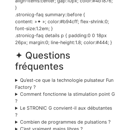
align-items:center; gap:10px; color:#4b1876;
}
.stronicg-faq summary::before {
content: »✦ »; color:#b94cff; flex-shrink:0;
font-size:1.2em; }
.stronicg-faq details p { padding:0 0 18px
26px; margin:0; line-height:1.8; color:#444; }
✦ Questions
fréquentes
Qu’est-ce que la technologie pulsateur Fun
Factory ?
Comment fonctionne la stimulation point G
?
Le STRONIC G convient-il aux débutantes
?
Combien de programmes de pulsations ?
C’est vraiment mains libres ?