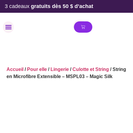
3 cadeaux
gratuits dès 50 $ d’achat
MAILLOT DE BAIN
Accueil
/
Pour elle
/
Lingerie
/
Culotte et String
/ String
en Microfibre Extensible – MSPL03 – Magic Silk