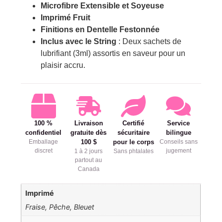
Microfibre Extensible et Soyeuse
Imprimé Fruit
Finitions en Dentelle Festonnée
Inclus avec le String
: Deux sachets de
lubrifiant (3ml) assortis en saveur pour un
plaisir accru.
100 %
Livraison
Certifié
Service
confidentiel
gratuite dès
sécuritaire
bilingue
Emballage
100 $
pour le corps
Conseils sans
discret
jugement
1 à 2 jours
Sans phtalates
partout au
Canada
Imprimé
Fraise, Pêche, Bleuet