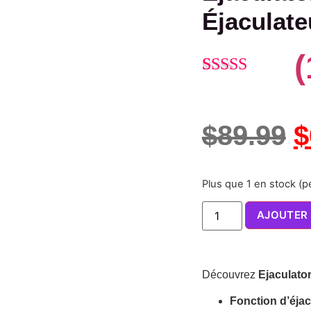
Éjaculate
(
Noté
1
4.00
sur 5 basé
sur
$
89.99
$
notation
client
Plus que 1 en stock (
AJOUTER 
Découvrez
Ejaculator
Fonction d’éjac