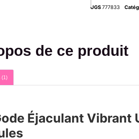
UGS
777833
Catég
opos de ce produit
 (1)
Gode Éjaculant Vibrant 
ules