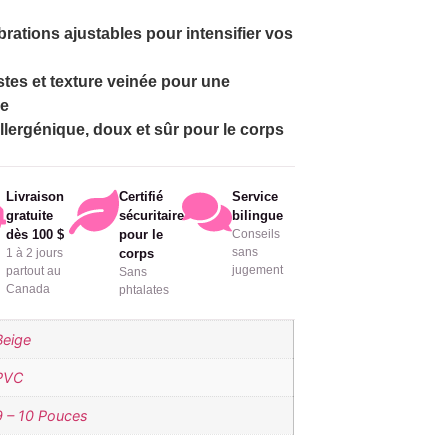
rations ajustables pour intensifier vos
istes et texture veinée pour une
le
lergénique, doux et sûr pour le corps
Livraison
Certifié
Service
gratuite
sécuritaire
bilingue
dès 100 $
pour le
Conseils
sans
1 à 2 jours
corps
jugement
partout au
Sans
Canada
phtalates
Beige
PVC
9 – 10 Pouces