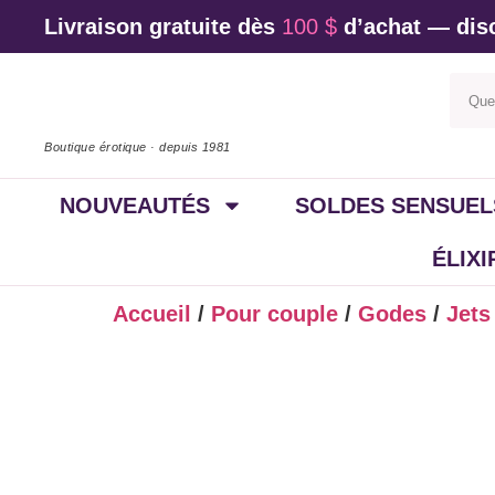
Livraison gratuite dès
100 $
d’achat — disc
Boutique érotique · depuis 1981
NOUVEAUTÉS
SOLDES SENSUEL
ÉLIX
Accueil
/
Pour couple
/
Godes
/
Jets