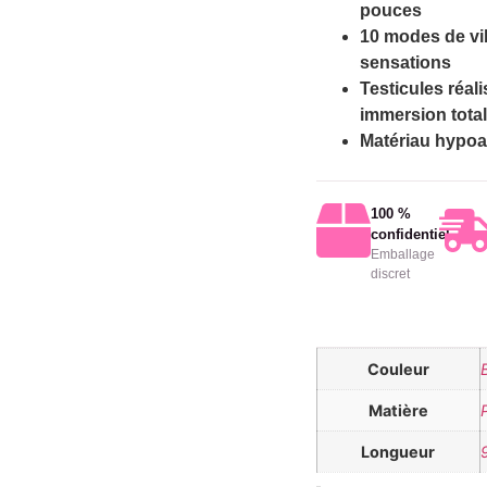
pouces
10 modes de vib
sensations
Testicules réal
immersion tota
Matériau hypoal
100 %
confidentiel
Emballage
discret
Couleur
Matière
Longueur