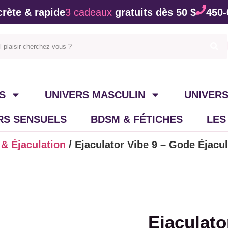
rète & rapide
3 cadeaux
gratuits dès 50 $
450-
S
UNIVERS MASCULIN
UNIVERS
IRS SENSUELS
BDSM & FÉTICHES
LES
 & Éjaculation
/ Ejaculator Vibe 9 – Gode Éjacul
Ejaculato