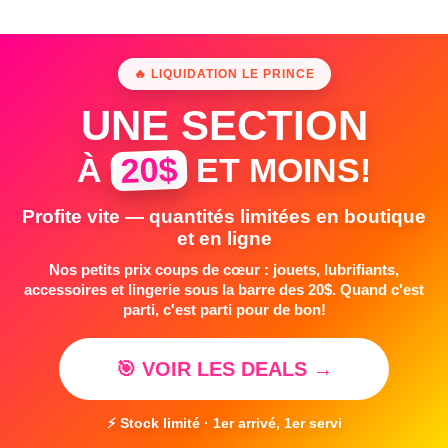
🔥 LIQUIDATION LE PRINCE
UNE SECTION
20$
À
ET MOINS!
Profite vite — quantités limitées en boutique
et en ligne
Nos petits prix coups de cœur : jouets, lubrifiants,
accessoires et lingerie sous la barre des 20$. Quand c'est
parti, c'est parti pour de bon!
🎯 VOIR LES DEALS →
⚡ Stock limité · 1er arrivé, 1er servi