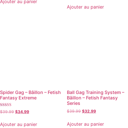
Ajouter au panier
Ajouter au panier
Spider Gag – Bâillon – Fetish
Ball Gag Training System –
Fantasy Extreme
Bâillon – Fetish Fantasy
Series
Note
$
39.99
$
32.99
$
39.99
$
34.99
5.00
sur 5
Ajouter au panier
Ajouter au panier