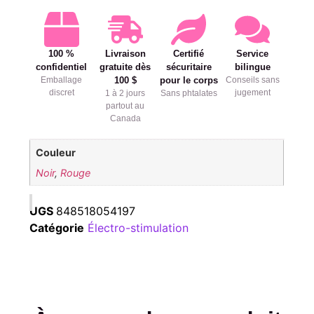
100 %
Livraison
Certifié
Service
confidentiel
gratuite dès
sécuritaire
bilingue
Emballage
100 $
pour le corps
Conseils sans
discret
jugement
1 à 2 jours
Sans phtalates
partout au
Canada
Couleur
Noir
,
Rouge
UGS
848518054197
Catégorie
Électro-stimulation