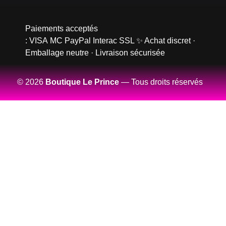
Paiements acceptés
:
VISA
MC
PayPal
Interac
SSL
✨ Achat discret ·
Emballage neutre · Livraison sécurisée
© 2026
Boutique Le Prince
— Tous droits réservés