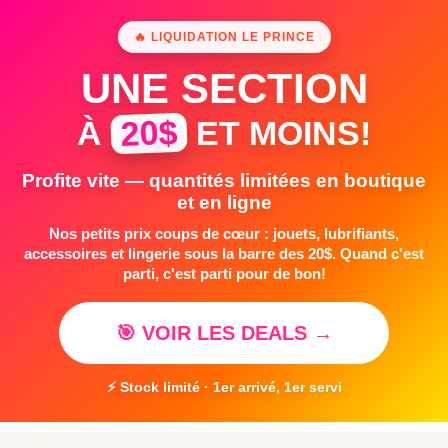
🔥 LIQUIDATION LE PRINCE
UNE SECTION
20$
À
ET MOINS!
Profite vite — quantités limitées en boutique
et en ligne
Nos petits prix coups de cœur : jouets, lubrifiants,
accessoires et lingerie sous la barre des 20$. Quand c'est
parti, c'est parti pour de bon!
🎯 VOIR LES DEALS →
⚡ Stock limité · 1er arrivé, 1er servi