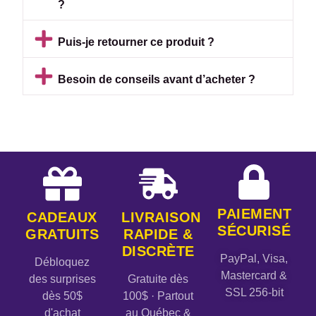
?
Puis-je retourner ce produit ?
Besoin de conseils avant d’acheter ?
PAIEMENT
CADEAUX
LIVRAISON
SÉCURISÉ
GRATUITS
RAPIDE &
DISCRÈTE
PayPal, Visa,
Débloquez
Mastercard &
des surprises
Gratuite dès
SSL 256-bit
dès 50$
100$ · Partout
d'achat
au Québec &