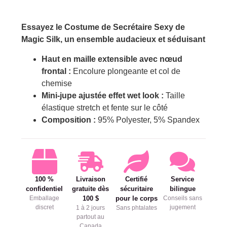
Essayez le Costume de Secrétaire Sexy de
Magic Silk, un ensemble audacieux et séduisant
Haut en maille extensible avec nœud
frontal :
Encolure plongeante et col de
chemise
Mini-jupe ajustée effet wet look :
Taille
élastique stretch et fente sur le côté
Composition :
95% Polyester, 5% Spandex
100 %
Livraison
Certifié
Service
confidentiel
gratuite dès
sécuritaire
bilingue
Emballage
100 $
pour le corps
Conseils sans
discret
jugement
1 à 2 jours
Sans phtalates
partout au
Canada