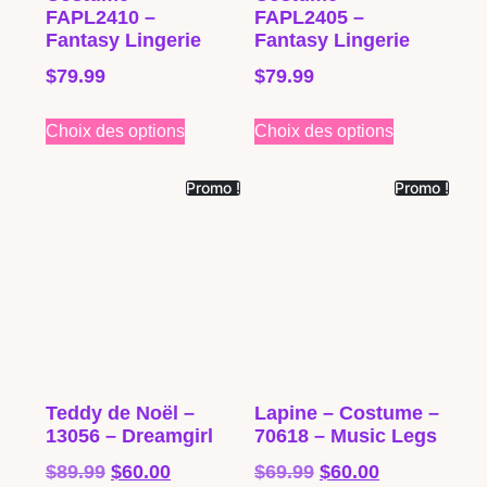
FAPL2410 –
FAPL2405 –
Fantasy Lingerie
Fantasy Lingerie
$
79.99
$
79.99
Choix des options
Choix des options
Promo !
Promo !
Teddy de Noël –
Lapine – Costume –
13056 – Dreamgirl
70618 – Music Legs
$
89.99
$
60.00
$
69.99
$
60.00