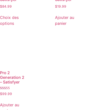
$
84.99
$
19.99
Choix des
Ajouter au
options
panier
Pro 2
Generation 2
– Satisfyer
Note
$
99.99
3.00
sur 5
Ajouter au