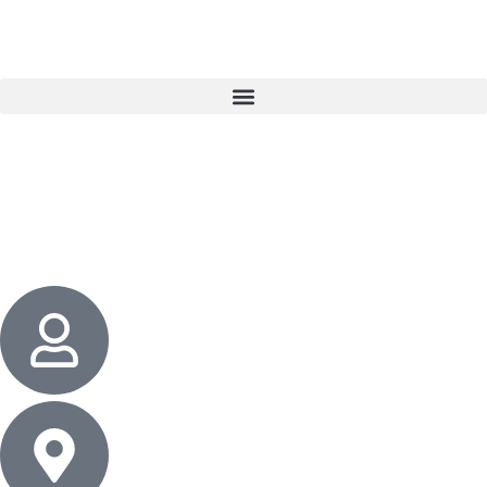
3 cadeaux
gratuits dès 50 $ d’achat