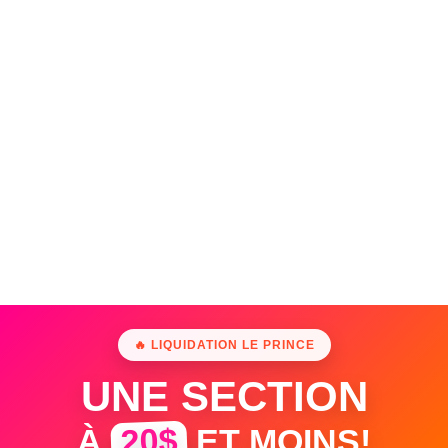
🔥 LIQUIDATION LE PRINCE
UNE SECTION
20$
À
ET MOINS!