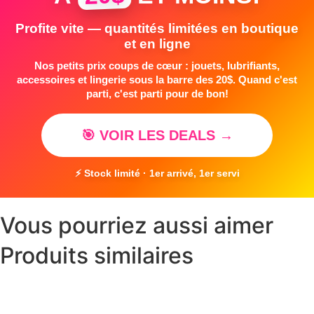
Profite vite — quantités limitées en boutique
et en ligne
Nos petits prix coups de cœur : jouets, lubrifiants,
accessoires et lingerie sous la barre des 20$. Quand c'est
parti, c'est parti pour de bon!
🎯 VOIR LES DEALS →
⚡ Stock limité · 1er arrivé, 1er servi
Vous pourriez aussi aimer
Produits similaires