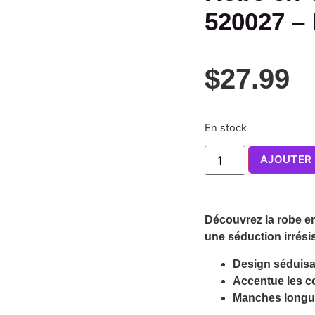
520027 –
$
27.99
En stock
AJOUTER 
Découvrez la robe en
une séduction irrésis
Design séduisan
Accentue les co
Manches longue