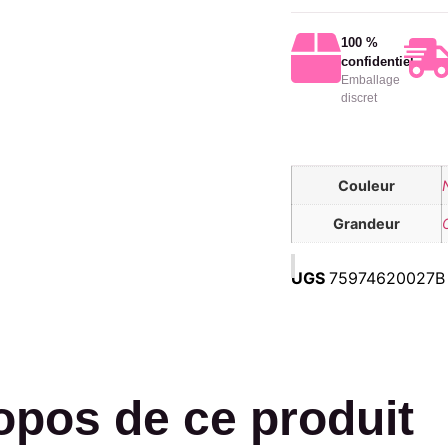
100 %
confidentiel
Emballage
discret
Couleur
Grandeur
UGS
75974620027B
opos de ce produit