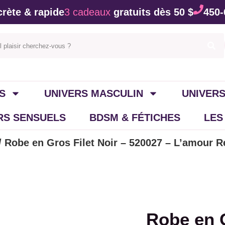
rète & rapide
3 cadeaux
gratuits dès 50 $
450-
S
UNIVERS MASCULIN
UNIVERS
IRS SENSUELS
BDSM & FÉTICHES
LES
/ Robe en Gros Filet Noir – 520027 – L’amour R
Robe en G