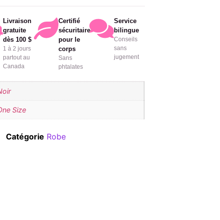
Livraison
Certifié
Service
gratuite
sécuritaire
bilingue
dès 100 $
pour le
Conseils
sans
1 à 2 jours
corps
jugement
partout au
Sans
Canada
phtalates
Noir
One Size
Catégorie
Robe