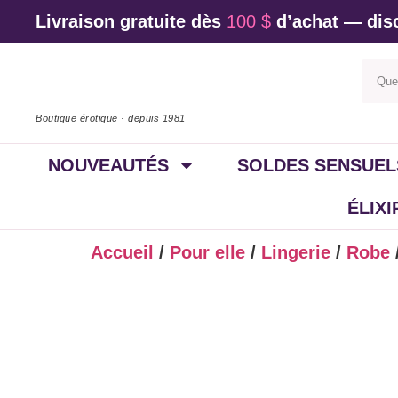
Livraison gratuite dès
100 $
d’achat — disc
Boutique érotique · depuis 1981
NOUVEAUTÉS
SOLDES SENSUEL
ÉLIX
Accueil
/
Pour elle
/
Lingerie
/
Robe