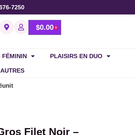
676-7250
$
0.00
0
 FÉMININ
PLAISIRS EN DUO
 AUTRES
éunit
ros Filet Noir –