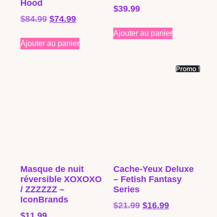
Hood
$
39.99
$
84.99
$
74.99
Ajouter au panier
Ajouter au panier
Promo !
Masque de nuit
Cache-Yeux Deluxe
réversible XOXOXO
– Fetish Fantasy
/ ZZZZZZ –
Series
IconBrands
$
21.99
$
16.99
$
11.99