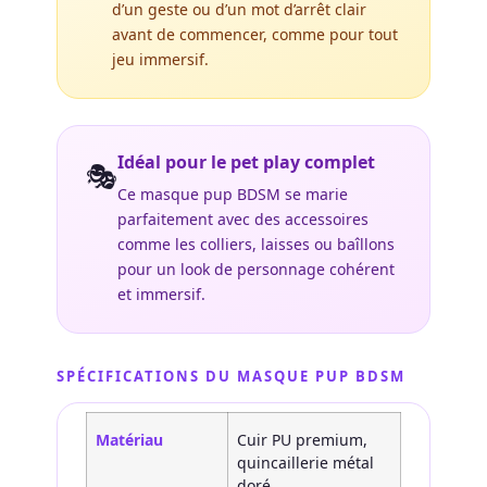
d’un geste ou d’un mot d’arrêt clair
avant de commencer, comme pour tout
jeu immersif.
Idéal pour le pet play complet
🎭
Ce masque pup BDSM se marie
parfaitement avec des accessoires
comme les colliers, laisses ou baîllons
pour un look de personnage cohérent
et immersif.
SPÉCIFICATIONS DU MASQUE PUP BDSM
Matériau
Cuir PU premium,
quincaillerie métal
doré