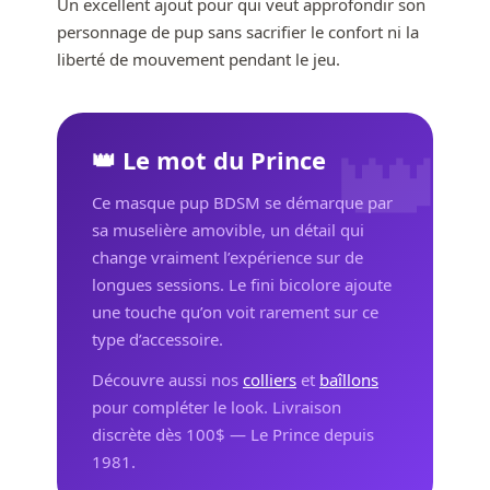
Un excellent ajout pour qui veut approfondir son
personnage de pup sans sacrifier le confort ni la
liberté de mouvement pendant le jeu.
👑
👑 Le mot du Prince
Ce masque pup BDSM se démarque par
sa muselière amovible, un détail qui
change vraiment l’expérience sur de
longues sessions. Le fini bicolore ajoute
une touche qu’on voit rarement sur ce
type d’accessoire.
Découvre aussi nos
colliers
et
baîllons
pour compléter le look. Livraison
discrète dès 100$ — Le Prince depuis
1981.