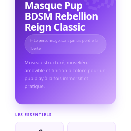
Masque Pup
BDSM Rebellion
Reign Classic
✨ Le personnage, sans jamais perdre la
liberté
Museau structuré, muselière
amovible et finition bicolore pour un
pup play à la fois immersif et
pratique.
LES ESSENTIELS