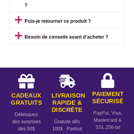
?
Puis-je retourner ce produit ?
Besoin de conseils avant d’acheter ?
PAIEMENT
CADEAUX
LIVRAISON
SÉCURISÉ
GRATUITS
RAPIDE &
DISCRÈTE
PayPal, Visa,
Débloquez
Mastercard &
des surprises
Gratuite dès
SSL 256-bit
dès 50$
100$ · Partout