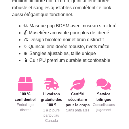
Finition bicolore noir et brun, quincaillerie dorée
robuste et sangles ajustables complètent ce look
aussi élégant que fonctionnel.
🐶 Masque pup BDSM avec museau structuré
🔓 Muselière amovible pour plus de liberté
🎨 Design bicolore noir et brun distinctif
✨ Quincaillerie dorée robuste, rivets métal
🎀 Sangles ajustables, taille unique
🧴 Cuir PU premium durable et confortable
100 %
Livraison
Certifié
Service
confidentiel
gratuite dès
sécuritaire
bilingue
Emballage
100 $
pour le corps
Conseils sans
discret
jugement
1 à 2 jours
Sans phtalates
partout au
Canada