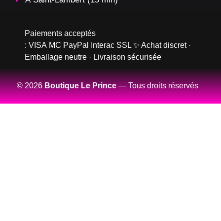
Paiements acceptés
:
VISA
MC
PayPal
Interac
SSL
✨ Achat discret ·
Emballage neutre · Livraison sécurisée
© 2026
Boutique Le Prince
— Tous droits réservés