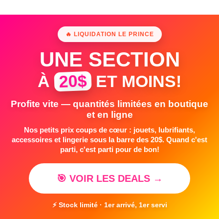
🔥 LIQUIDATION LE PRINCE
UNE SECTION
20$
À
ET MOINS!
Profite vite — quantités limitées en boutique
et en ligne
Nos petits prix coups de cœur : jouets, lubrifiants,
accessoires et lingerie sous la barre des 20$. Quand c'est
parti, c'est parti pour de bon!
🎯 VOIR LES DEALS →
⚡ Stock limité · 1er arrivé, 1er servi