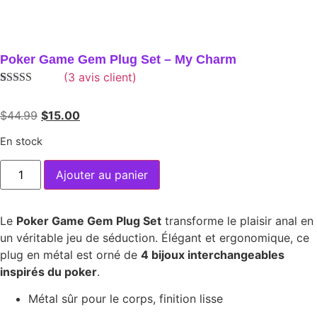
Poker Game Gem Plug Set – My Charm
(
3
avis client)
Noté
3
5.00
sur
5 basé sur
$
44.99
$
15.00
notations
client
En stock
Ajouter au panier
Le
Poker Game Gem Plug Set
transforme le plaisir anal en
un véritable jeu de séduction. Élégant et ergonomique, ce
plug en métal est orné de
4 bijoux interchangeables
inspirés du poker
.
Métal sûr pour le corps, finition lisse