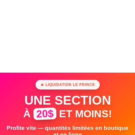
🔥 LIQUIDATION LE PRINCE
UNE SECTION
20$
À
ET MOINS!
Profite vite — quantités limitées en boutique
et en ligne