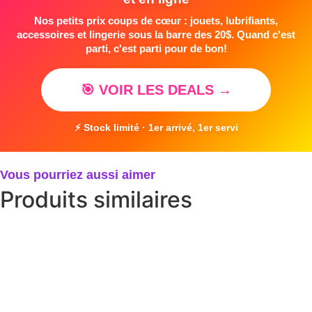
Nos petits prix coups de cœur : jouets, lubrifiants,
accessoires et lingerie sous la barre des 20$. Quand c'est
parti, c'est parti pour de bon!
🎯 VOIR LES DEALS →
⚡ Stock limité · 1er arrivé, 1er servi
Vous pourriez aussi aimer
Produits similaires