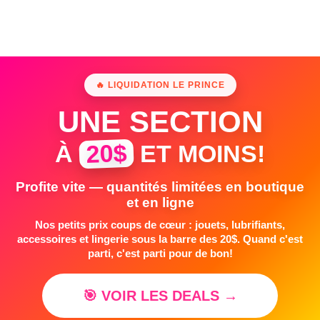
🔥 LIQUIDATION LE PRINCE
UNE SECTION
20$
À
ET MOINS!
Profite vite — quantités limitées en boutique
et en ligne
Nos petits prix coups de cœur : jouets, lubrifiants,
accessoires et lingerie sous la barre des 20$. Quand c'est
parti, c'est parti pour de bon!
🎯 VOIR LES DEALS →