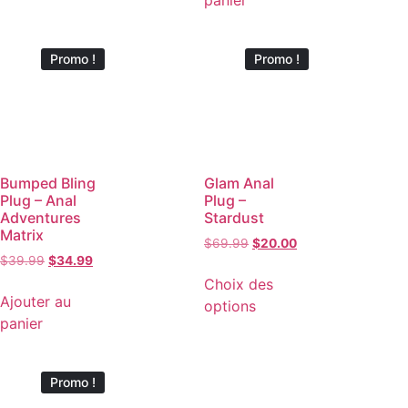
panier
Promo !
Promo !
Bumped Bling
Glam Anal
Plug – Anal
Plug –
Adventures
Stardust
Matrix
$
69.99
$
20.00
$
39.99
$
34.99
Choix des
Ajouter au
options
panier
Promo !