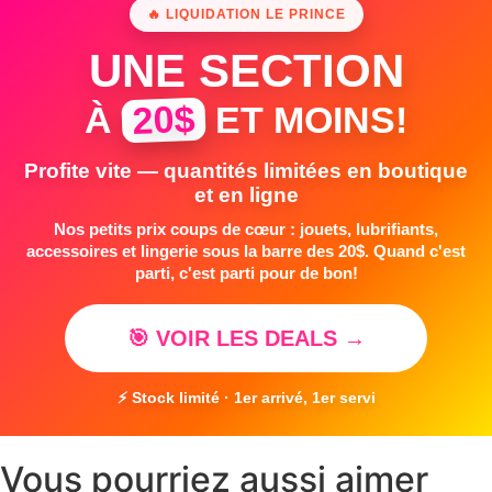
🔥 LIQUIDATION LE PRINCE
UNE SECTION
20$
À
ET MOINS!
Profite vite — quantités limitées en boutique
et en ligne
Nos petits prix coups de cœur : jouets, lubrifiants,
accessoires et lingerie sous la barre des 20$. Quand c'est
parti, c'est parti pour de bon!
🎯 VOIR LES DEALS →
⚡ Stock limité · 1er arrivé, 1er servi
Vous pourriez aussi aimer