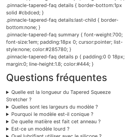
.pinnacle-tapered-faq details { border-bottom:1px
solid #cbdced; }
.pinnacle-tapered-faq details:last-child { border-
bottom:none; }
.pinnacle-tapered-faq summary { font-weight:700;
font-size:1em; padding:18px 0; cursor:pointer; list-
style:none; color:#285780; }
.pinnacle-tapered-faq details p { padding:0 0 18px;
margin:0; line-height:1.8; color:#444; }
Questions fréquentes
Quelle est la longueur du Tapered Squeeze
Stretcher ?
Quelles sont les largeurs du modèle ?
Pourquoi le modèle est-il conique ?
De quelle matière est fait cet anneau ?
Est-ce un modèle lourd ?
Quel lubrifiant utiliser avec le silicone ?