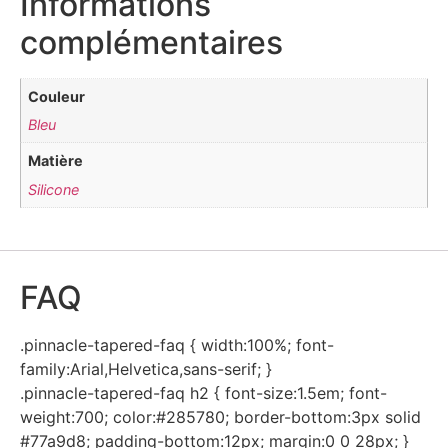
Informations
complémentaires
Couleur
Bleu
Matière
Silicone
FAQ
.pinnacle-tapered-faq { width:100%; font-
family:Arial,Helvetica,sans-serif; }
.pinnacle-tapered-faq h2 { font-size:1.5em; font-
weight:700; color:#285780; border-bottom:3px solid
#77a9d8; padding-bottom:12px; margin:0 0 28px; }