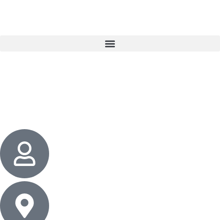
3 cadeaux
gratuits dès 50 $ d’achat