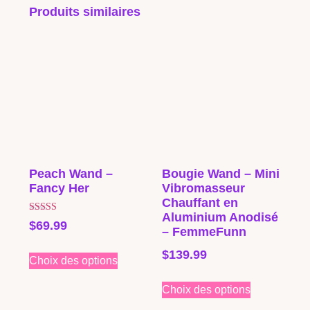
Produits similaires
Peach Wand –
Bougie Wand – Mini
Fancy Her
Vibromasseur
Chauffant en
Aluminium Anodisé
Note
$
69.99
5.00
– FemmeFunn
sur 5
$
139.99
Choix des options
Choix des options