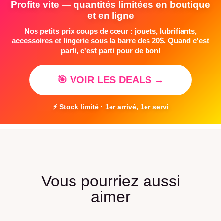
Profite vite — quantités limitées en boutique
et en ligne
Nos petits prix coups de cœur : jouets, lubrifiants,
accessoires et lingerie sous la barre des 20$. Quand c'est
parti, c'est parti pour de bon!
🎯 VOIR LES DEALS →
⚡ Stock limité · 1er arrivé, 1er servi
Vous pourriez aussi
aimer