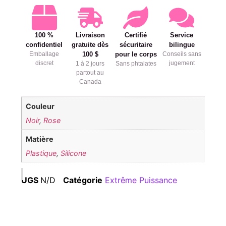
100 %
Livraison
Certifié
Service
confidentiel
gratuite dès
sécuritaire
bilingue
Emballage
100 $
pour le corps
Conseils sans
discret
jugement
1 à 2 jours
Sans phtalates
partout au
Canada
Couleur
Noir
,
Rose
Matière
Plastique
,
Silicone
UGS
N/D
Catégorie
Extrême Puissance