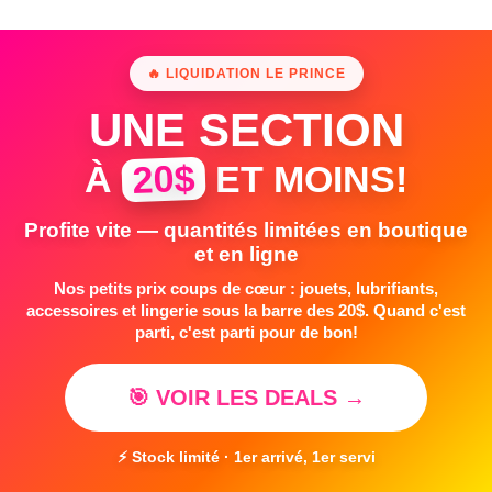
🔥 LIQUIDATION LE PRINCE
UNE SECTION
20$
À
ET MOINS!
Profite vite — quantités limitées en boutique
et en ligne
Nos petits prix coups de cœur : jouets, lubrifiants,
accessoires et lingerie sous la barre des 20$. Quand c'est
parti, c'est parti pour de bon!
🎯 VOIR LES DEALS →
⚡ Stock limité · 1er arrivé, 1er servi