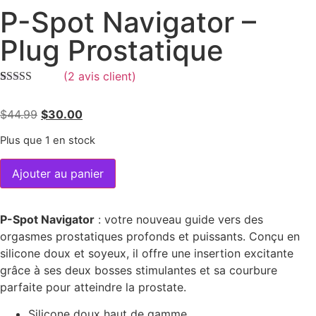
P-Spot Navigator –
Plug Prostatique
(
2
avis client)
Noté
2
5.00
sur
5 basé sur
$
44.99
$
30.00
notations
client
Plus que 1 en stock
Ajouter au panier
P-Spot Navigator
: votre nouveau guide vers des
orgasmes prostatiques profonds et puissants. Conçu en
silicone doux et soyeux, il offre une insertion excitante
grâce à ses deux bosses stimulantes et sa courbure
parfaite pour atteindre la prostate.
Silicone doux haut de gamme