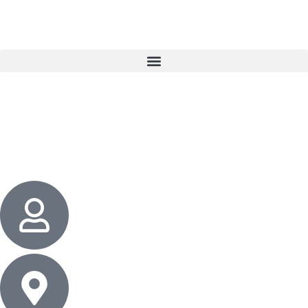
3 cadeaux
gratuits dès 50 $ d’achat