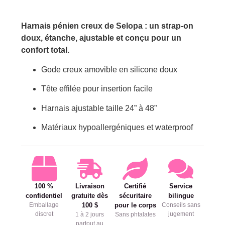
Harnais pénien creux de Selopa : un strap-on
doux, étanche, ajustable et conçu pour un
confort total.
Gode creux amovible en silicone doux
Tête effilée pour insertion facile
Harnais ajustable taille 24” à 48”
Matériaux hypoallergéniques et waterproof
100 %
Livraison
Certifié
Service
confidentiel
gratuite dès
sécuritaire
bilingue
Emballage
100 $
pour le corps
Conseils sans
discret
jugement
1 à 2 jours
Sans phtalates
partout au