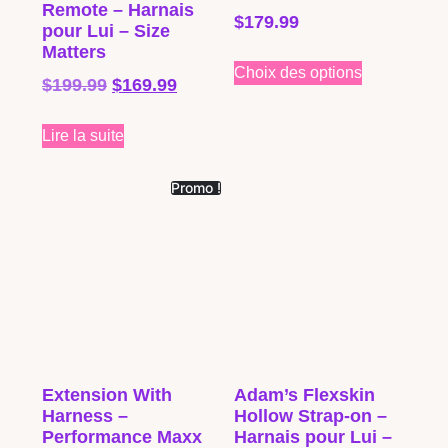
Remote – Harnais
$
179.99
pour Lui – Size
Matters
Choix des options
$
199.99
$
169.99
Lire la suite
Promo !
Extension With
Adam’s Flexskin
Harness –
Hollow Strap-on –
Performance Maxx
Harnais pour Lui –