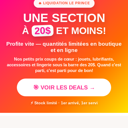
🔥 LIQUIDATION LE PRINCE
UNE SECTION
20$
À
ET MOINS!
Profite vite — quantités limitées en boutique
et en ligne
Nos petits prix coups de cœur : jouets, lubrifiants,
accessoires et lingerie sous la barre des 20$. Quand c'est
parti, c'est parti pour de bon!
🎯 VOIR LES DEALS →
⚡ Stock limité · 1er arrivé, 1er servi