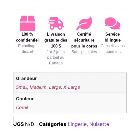
100 %
Livraison
Certifié
Service
confidentiel
gratuite dès
sécuritaire
bilingue
Emballage
100 $
pour le corps
Conseils sans
discret
jugement
1 à 2 jours
Sans phtalates
partout au
Canada
Grandeur
Small
,
Medium
,
Large
,
X-Large
Couleur
Corail
UGS
N/D
Catégories
Lingerie
,
Nuisette