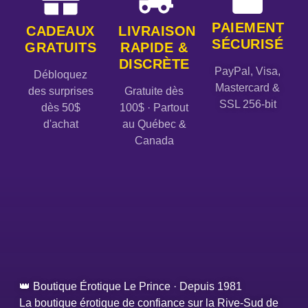
PAIEMENT
CADEAUX
LIVRAISON
SÉCURISÉ
GRATUITS
RAPIDE &
DISCRÈTE
PayPal, Visa,
Débloquez
Mastercard &
des surprises
Gratuite dès
SSL 256-bit
dès 50$
100$ · Partout
d'achat
au Québec &
Canada
👑 Boutique Érotique Le Prince · Depuis 1981
La boutique érotique de confiance sur la Rive-Sud de