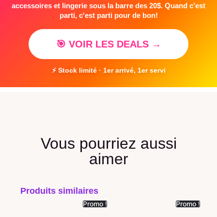
accessoires et lingerie sous la barre des 20$. Quand c'est
parti, c'est parti pour de bon!
🎯 VOIR LES DEALS →
⚡ Stock limité · 1er arrivé, 1er servi
Vous pourriez aussi
aimer
Produits similaires
Promo !
Promo !