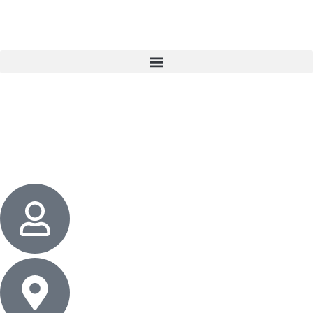
3 cadeaux
gratuits dès 50 $ d’achat