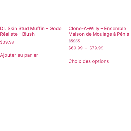
Dr. Skin Stud Muffin – Gode
Clone-A-Willy – Ensemble
Réaliste – Blush
Maison de Moulage à Pénis
$
39.99
Note
$
69.99
–
$
79.99
5.00
Ajouter au panier
sur 5
Choix des options