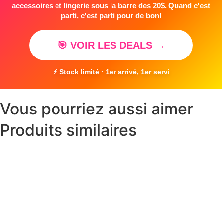
accessoires et lingerie sous la barre des 20$. Quand c'est
parti, c'est parti pour de bon!
🎯 VOIR LES DEALS →
⚡ Stock limité · 1er arrivé, 1er servi
Vous pourriez aussi aimer
Produits similaires