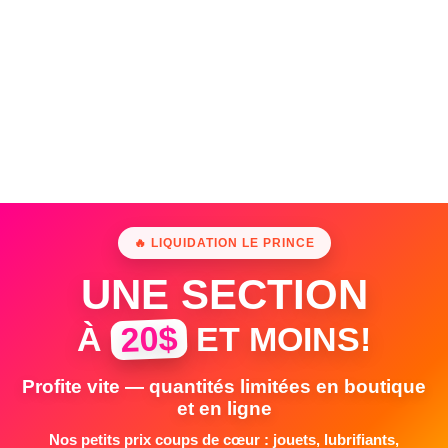
🔥 LIQUIDATION LE PRINCE
UNE SECTION
20$
À
ET MOINS!
Profite vite — quantités limitées en boutique
et en ligne
Nos petits prix coups de cœur : jouets, lubrifiants,