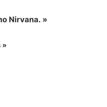
no Nirvana. »
s »