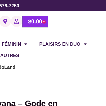
676-7250
$
0.00
0
 FÉMININ
PLAISIRS EN DUO
 AUTRES
ldoLand
vana – Gode en