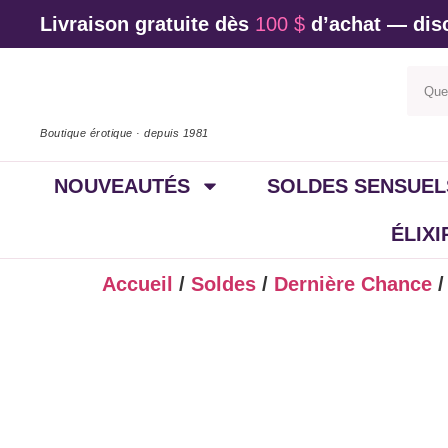
Livraison gratuite dès
100 $
d’achat — disc
Boutique érotique · depuis 1981
NOUVEAUTÉS
SOLDES SENSUEL
ÉLIX
Accueil
/
Soldes
/
Dernière Chance
/