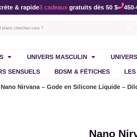
rète & rapide
3 cadeaux
gratuits dès 50 $
450-
S
UNIVERS MASCULIN
UNIVERS
IRS SENSUELS
BDSM & FÉTICHES
LES
 Nano Nirvana – Gode en Silicone Liquide – Di
Nano Nir