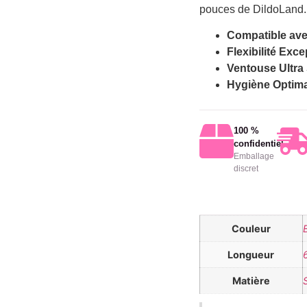
pouces de DildoLand. C
Compatible ave
Flexibilité Exce
Ventouse Ultra 
Hygiène Optima
100 %
confidentiel
Emballage
discret
Couleur
Longueur
Matière