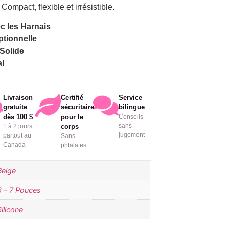
ompact, flexible et irrésistible.
c les Harnais
ptionnelle
Solide
l
Livraison
Certifié
Service
gratuite
sécuritaire
bilingue
dès 100 $
pour le
Conseils
sans
1 à 2 jours
corps
jugement
partout au
Sans
Canada
phtalates
Beige
6 – 7 Pouces
Silicone