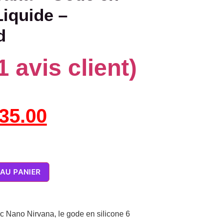
Liquide –
d
1
avis client)
35.00
AU PANIER
ec Nano Nirvana, le gode en silicone 6