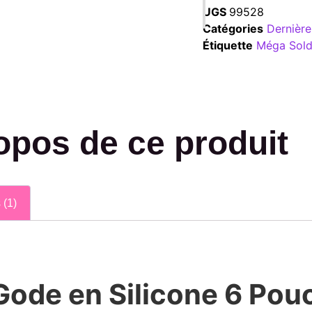
UGS
99528
Catégories
Dernièr
Étiquette
Méga Sold
opos de ce produit
 (1)
 Gode en Silicone 6 Pou