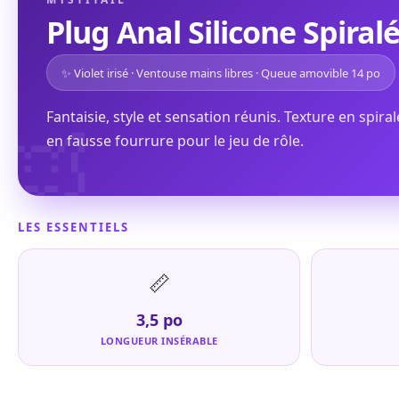
Plug Anal Silicone Spira
✨ Violet irisé · Ventouse mains libres · Queue amovible 14 po
🦊
Fantaisie, style et sensation réunis. Texture en spir
en fausse fourrure pour le jeu de rôle.
LES ESSENTIELS
📏
3,5 po
LONGUEUR INSÉRABLE