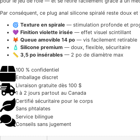
pour le jeu de rôle — et se retire facilement grâce à un mé
Par conséquent, ce plug anal silicone spiralé reste doux et 
🌀
Texture en spirale
— stimulation profonde et pro
💜
Finition violette irisée
— effet visuel scintillant
🦊
Queue amovible 14 po
— vis facilement retirable
🧴
Silicone premium
— doux, flexible, sécuritaire
📏
3,5 po insérables
— 2 po de diamètre max
100 % confidentiel
Emballage discret
Livraison gratuite dès 100 $
1 à 2 jours partout au Canada
Certifié sécuritaire pour le corps
Sans phtalates
Service bilingue
Conseils sans jugement