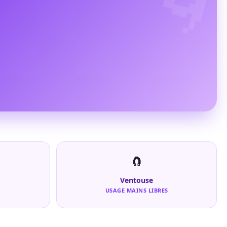
🧲
Ventouse
USAGE MAINS LIBRES