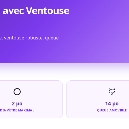
lé avec Ventouse
ale, ventouse robuste, queue
⭕
🦊
2 po
14 po
DIAMÈTRE MAXIMAL
QUEUE AMOVIBLE