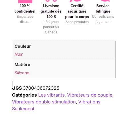
100 %
Livraison
Certifié
Service
confidentiel
gratuite dès
sécuritaire
bilingue
Emballage
100 $
pour le corps
Conseils sans
discret
jugement
1 à 2 jours
Sans phtalates
partout au
Canada
Couleur
Noir
Matière
Silicone
UGS
3700436072325
Catégories
Les vibrants
,
Vibrateurs de couple
,
Vibrateurs double stimulation
,
Vibrations
Seulement