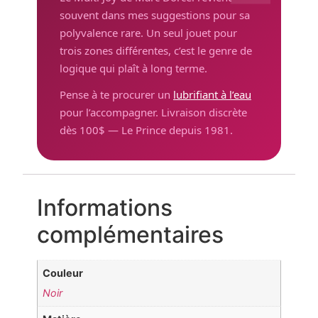
souvent dans mes suggestions pour sa
polyvalence rare. Un seul jouet pour
trois zones différentes, c’est le genre de
logique qui plaît à long terme.
Pense à te procurer un
lubrifiant à l’eau
pour l’accompagner. Livraison discrète
dès 100$ — Le Prince depuis 1981.
Informations
complémentaires
Couleur
Noir