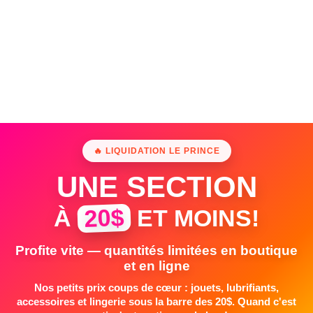
🔥 LIQUIDATION LE PRINCE
UNE SECTION
20$
À
ET MOINS!
Profite vite — quantités limitées en boutique
et en ligne
Nos petits prix coups de cœur : jouets, lubrifiants,
accessoires et lingerie sous la barre des 20$. Quand c'est