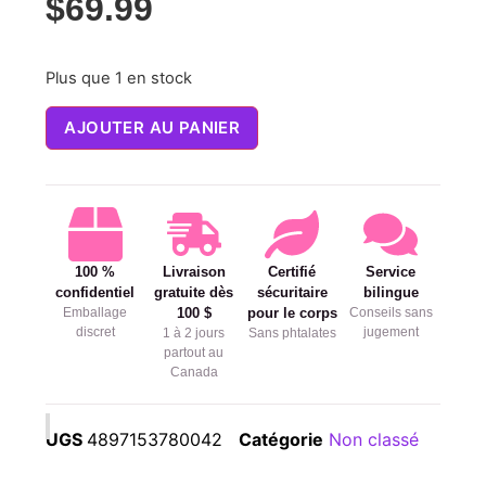
$
69.99
Plus que 1 en stock
AJOUTER AU PANIER
100 %
Livraison
Certifié
Service
confidentiel
gratuite dès
sécuritaire
bilingue
Emballage
100 $
pour le corps
Conseils sans
discret
jugement
1 à 2 jours
Sans phtalates
partout au
Canada
UGS
4897153780042
Catégorie
Non classé