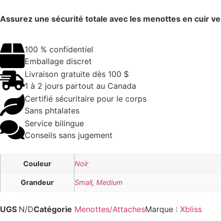
Assurez une sécurité totale avec les menottes en cuir ve
100 % confidentiel
Emballage discret
Livraison gratuite dès 100 $
1 à 2 jours partout au Canada
Certifié sécuritaire pour le corps
Sans phtalates
Service bilingue
Conseils sans jugement
Couleur
Noir
Grandeur
Small
,
Medium
UGS
N/D
Catégorie
Menottes/Attaches
Marque :
Xbliss