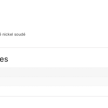
é nickel soudé
res