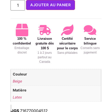
AJOUTER AU PANIER
100 %
Livraison
Certifié
Service
confidentiel
gratuite dès
sécuritaire
bilingue
Emballage
100 $
pour le corps
Conseils sans
discret
jugement
1 à 2 jours
Sans phtalates
partout au
Canada
Couleur
Beige
Matière
Latex
UGS
716770004512