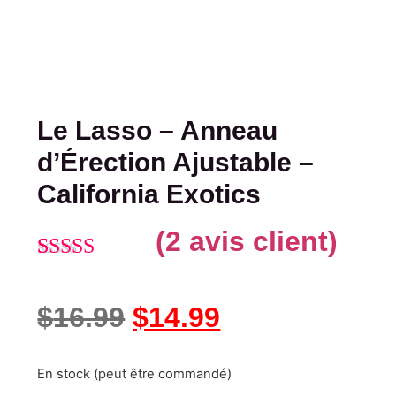
Le Lasso – Anneau
d’Érection Ajustable –
California Exotics
(
2
avis client)
Noté
2
4.50
sur 5 basé
$
16.99
$
14.99
sur
notations
client
En stock (peut être commandé)