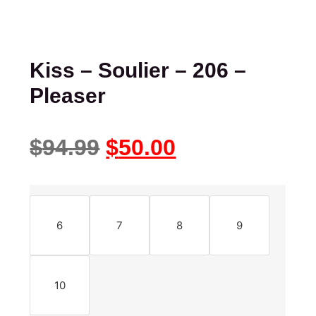
Kiss – Soulier – 206 –
Pleaser
$
94.99
$
50.00
6
7
8
9
10