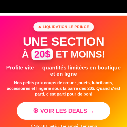
🔥 LIQUIDATION LE PRINCE
UNE SECTION
20$
À
ET MOINS!
Profite vite — quantités limitées en boutique
et en ligne
Nos petits prix coups de cœur : jouets, lubrifiants,
accessoires et lingerie sous la barre des 20$. Quand c'est
parti, c'est parti pour de bon!
🎯 VOIR LES DEALS →
⚡ Stock limité · 1er arrivé, 1er servi