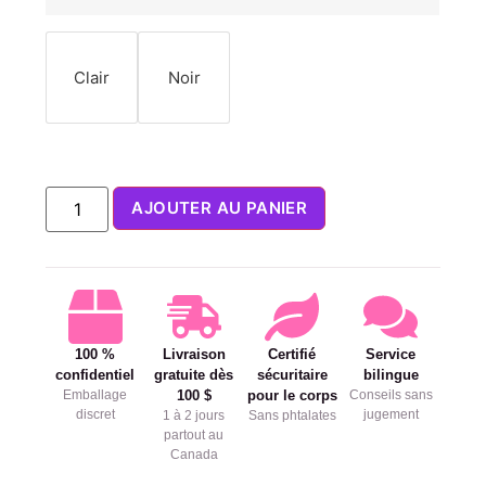
Clair
Noir
AJOUTER AU PANIER
100 %
Livraison
Certifié
Service
confidentiel
gratuite dès
sécuritaire
bilingue
Emballage
100 $
pour le corps
Conseils sans
discret
jugement
1 à 2 jours
Sans phtalates
partout au
Canada