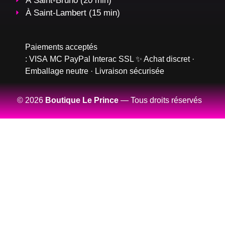
À Saint-Bruno (20 min)
À Saint-Lambert (15 min)
Paiements acceptés
:
VISA
MC
PayPal
Interac
SSL
✨ Achat discret ·
Emballage neutre · Livraison sécurisée
© 2026
Boutique Le Prince
— Tous droits réservés