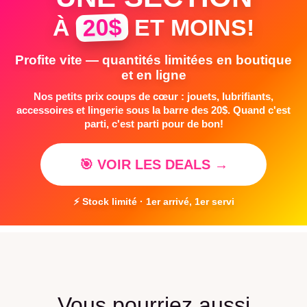
20$
À
ET MOINS!
Profite vite — quantités limitées en boutique
et en ligne
Nos petits prix coups de cœur : jouets, lubrifiants,
accessoires et lingerie sous la barre des 20$. Quand c'est
parti, c'est parti pour de bon!
🎯 VOIR LES DEALS →
⚡ Stock limité · 1er arrivé, 1er servi
Vous pourriez aussi