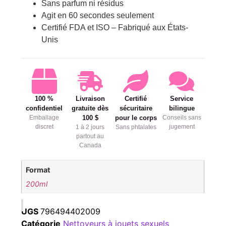
Sans parfum ni résidus
Agit en 60 secondes seulement
Certifié FDA et ISO – Fabriqué aux États-
Unis
100 %
Livraison
Certifié
Service
confidentiel
gratuite dès
sécuritaire
bilingue
Emballage
100 $
pour le corps
Conseils sans
discret
jugement
1 à 2 jours
Sans phtalates
partout au
Canada
Format
200ml
UGS
796494402009
Catégorie
Nettoyeurs à jouets sexuels