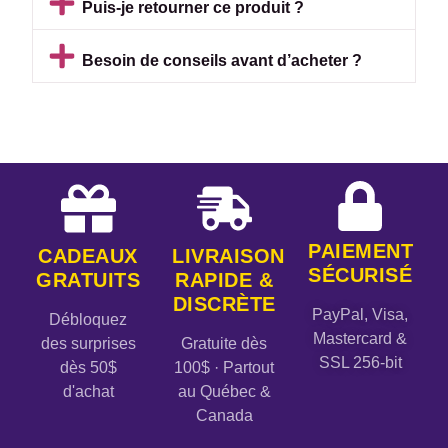
Puis-je retourner ce produit ?
Besoin de conseils avant d’acheter ?
PAIEMENT
CADEAUX
LIVRAISON
SÉCURISÉ
GRATUITS
RAPIDE &
DISCRÈTE
PayPal, Visa,
Débloquez
Mastercard &
des surprises
Gratuite dès
SSL 256-bit
dès 50$
100$ · Partout
d'achat
au Québec &
Canada