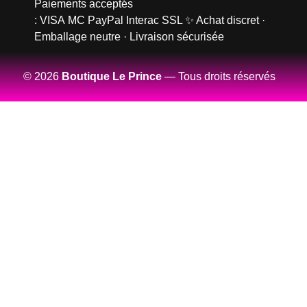
Paiements acceptés
:
VISA
MC
PayPal
Interac
SSL
✨ Achat discret ·
Emballage neutre · Livraison sécurisée
© 2026
Boutique Le Prince
— Tous droits réservés