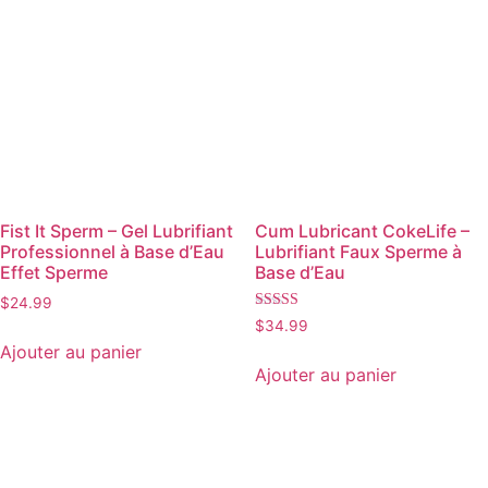
Fist It Sperm – Gel Lubrifiant
Cum Lubricant CokeLife –
Professionnel à Base d’Eau
Lubrifiant Faux Sperme à
Effet Sperme
Base d’Eau
$
24.99
Note
$
34.99
5.00
Ajouter au panier
sur 5
Ajouter au panier