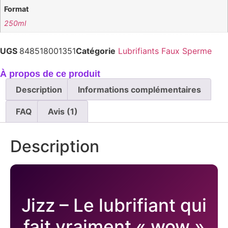
Format
250ml
UGS
848518001351
Catégorie
Lubrifiants Faux Sperme
À propos de ce produit
Description
Informations complémentaires
FAQ
Avis (1)
Description
Jizz – Le lubrifiant qui
fait vraiment « wow »