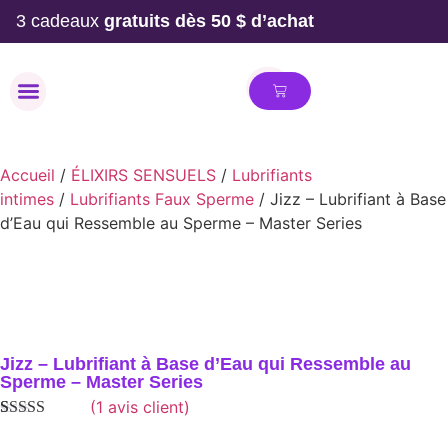
3 cadeaux
gratuits dès 50 $ d’achat
MAILLOT DE BAIN
Accueil
/
ÉLIXIRS SENSUELS
/
Lubrifiants
intimes
/
Lubrifiants Faux Sperme
/ Jizz – Lubrifiant à Base
d’Eau qui Ressemble au Sperme – Master Series
Jizz – Lubrifiant à Base d’Eau qui Ressemble au
Sperme – Master Series
(
1
avis client)
Noté
1
4.00
sur 5 basé