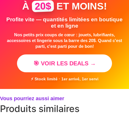
20$
À
ET MOINS!
Profite vite — quantités limitées en boutique
et en ligne
Nos petits prix coups de cœur : jouets, lubrifiants,
accessoires et lingerie sous la barre des 20$. Quand c'est
parti, c'est parti pour de bon!
🎯 VOIR LES DEALS →
⚡ Stock limité · 1er arrivé, 1er servi
Vous pourriez aussi aimer
Produits similaires