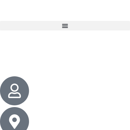
3 cadeaux
gratuits dès 50 $ d’achat