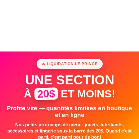
🔥 LIQUIDATION LE PRINCE
UNE SECTION
20$
À
ET MOINS!
Profite vite — quantités limitées en boutique
et en ligne
Nos petits prix coups de cœur : jouets, lubrifiants,
accessoires et lingerie sous la barre des 20$. Quand c'est
parti, c'est parti pour de bon!