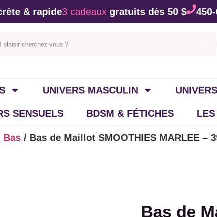
rète & rapide
3 cadeaux
gratuits dès 50 $
450-
S
UNIVERS MASCULIN
UNIVERS
IRS SENSUELS
BDSM & FÉTICHES
LES
/
Bas
/ Bas de Maillot SMOOTHIES MARLEE – 
Bas de Ma