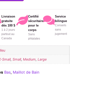
Livraison
Certifié
Service
gratuite
sécuritaire
bilingue
dès 100 $
pour le
Conseils
sans
1 à 2 jours
corps
jugement
partout au
Sans
Canada
phtalates
Bleu
X-Small
,
Small
,
Medium
,
Large
es
Bas
,
Maillot de Bain