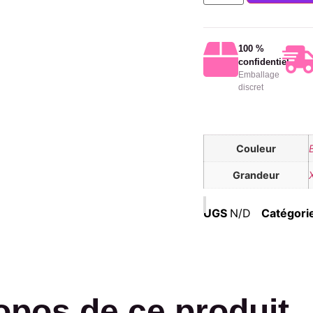
100 %
confidentiel
Emballage
discret
Couleur
Grandeur
UGS
N/D
Catégori
opos de ce produit