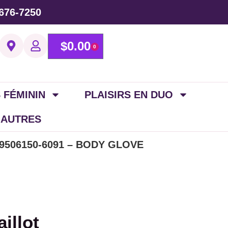
676-7250
$
0.00
0
 FÉMININ
PLAISIRS EN DUO
 AUTRES
39506150-6091 – BODY GLOVE
illot