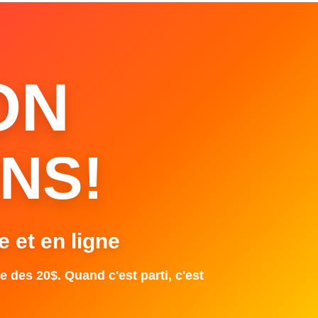
ON
NS!
e et en ligne
e des 20$. Quand c'est parti, c'est