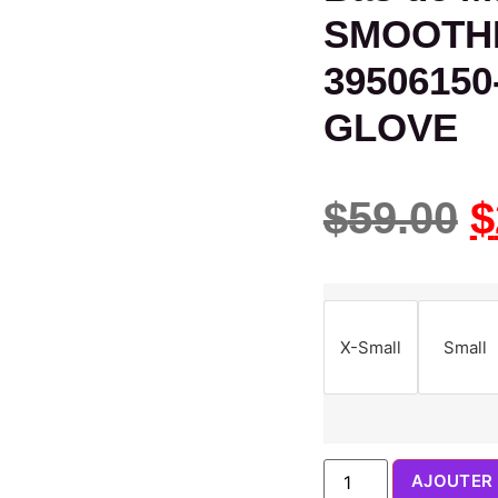
SMOOTHI
39506150
GLOVE
$
59.00
$
X-Small
Small
AJOUTER 