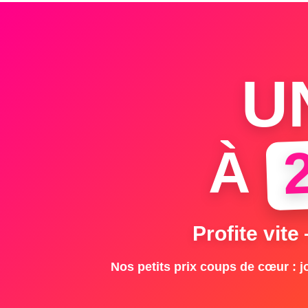
U
À
Profite vite
Nos petits prix coups de cœur : jo