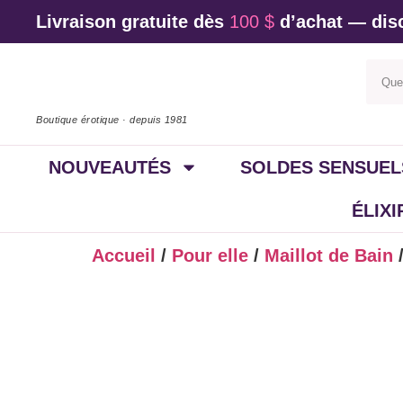
Livraison gratuite dès
100 $
d’achat — disc
Boutique érotique · depuis 1981
NOUVEAUTÉS
SOLDES SENSUEL
ÉLIX
Accueil
/
Pour elle
/
Maillot de Bain