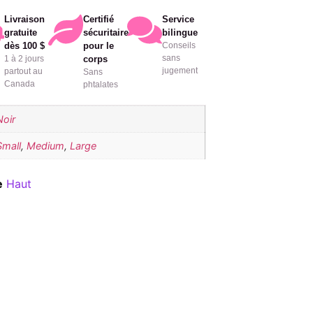
Livraison
Certifié
Service
gratuite
sécuritaire
bilingue
dès 100 $
pour le
Conseils
sans
1 à 2 jours
corps
jugement
partout au
Sans
Canada
phtalates
Noir
Small
,
Medium
,
Large
e
Haut