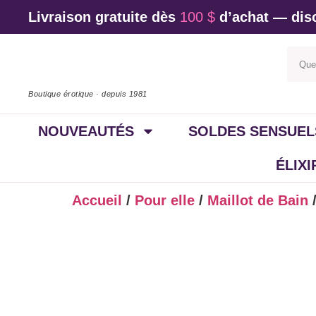
Livraison gratuite dès
100 $
d’achat — disc
Boutique érotique · depuis 1981
NOUVEAUTÉS
SOLDES SENSUEL
ÉLIX
Accueil
/
Pour elle
/
Maillot de Bain