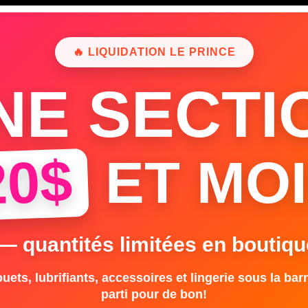
🔥 LIQUIDATION LE PRINCE
NE SECTI
20$
ET MOI
 — quantités limitées en boutiqu
uets, lubrifiants, accessoires et lingerie sous la barr
parti pour de bon!