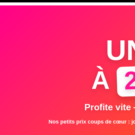
U
À
Profite vite
Nos petits prix coups de cœur : jo