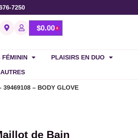
676-7250
$
0.00
0
 FÉMININ
PLAISIRS EN DUO
 AUTRES
R – 39469108 – BODY GLOVE
aillot de Bain