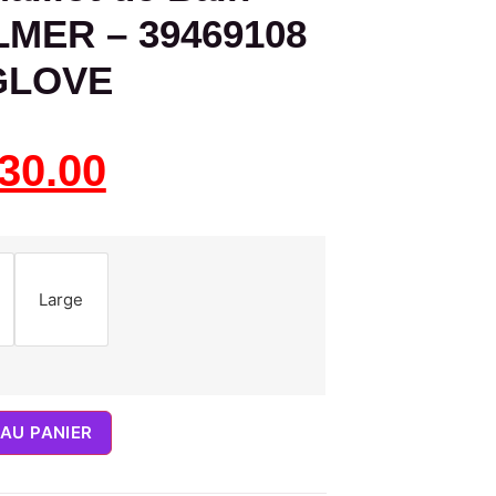
LMER – 39469108
GLOVE
30.00
Large
AU PANIER