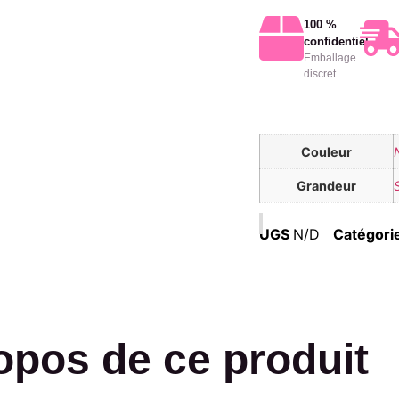
100 %
confidentiel
Emballage
discret
Couleur
Grandeur
UGS
N/D
Catégori
opos de ce produit