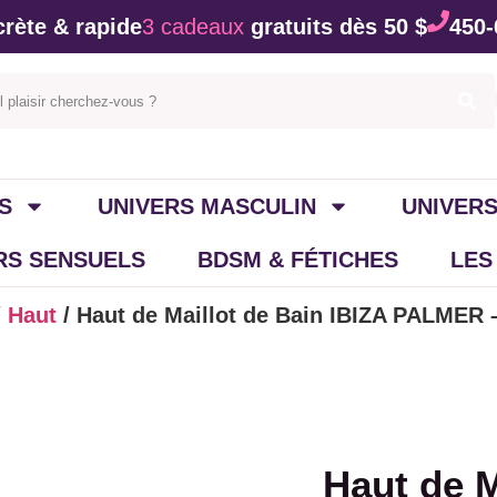
rète & rapide
3 cadeaux
gratuits dès 50 $
450-
S
UNIVERS MASCULIN
UNIVERS
IRS SENSUELS
BDSM & FÉTICHES
LES
/
Haut
/ Haut de Maillot de Bain IBIZA PALME
Haut de M