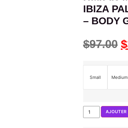
IBIZA PA
– BODY 
$
97.00
$
Small
Medium
AJOUTER 