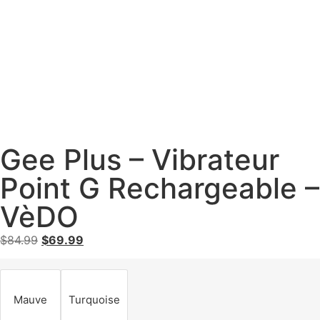
Gee Plus – Vibrateur
Point G Rechargeable –
VèDO
$
84.99
$
69.99
Mauve
Turquoise