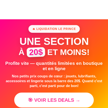
🔥 LIQUIDATION LE PRINCE
UNE SECTION
20$
À
ET MOINS!
Profite vite — quantités limitées en boutique
et en ligne
Nos petits prix coups de cœur : jouets, lubrifiants,
accessoires et lingerie sous la barre des 20$. Quand c'est
parti, c'est parti pour de bon!
🎯 VOIR LES DEALS →