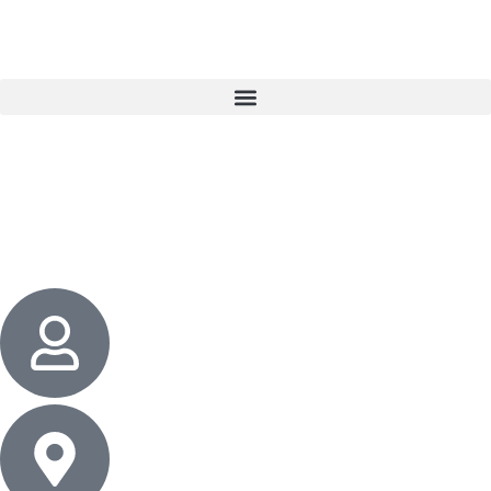
3 cadeaux
gratuits dès 50 $ d’achat