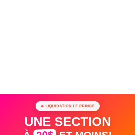
🔥 LIQUIDATION LE PRINCE
UNE SECTION
20$
À
ET MOINS!