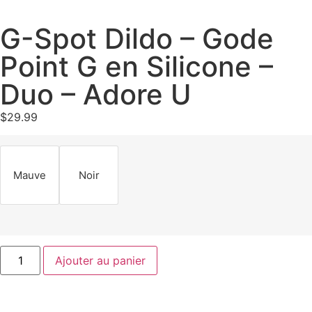
G-Spot Dildo – Gode
Point G en Silicone –
Duo – Adore U
$
29.99
Mauve
Noir
Ajouter au panier