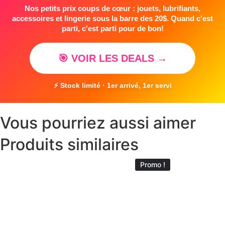
Nos petits prix coups de cœur : jouets, lubrifiants,
accessoires et lingerie sous la barre des 20$. Quand c'est
parti, c'est parti pour de bon!
🎯 VOIR LES DEALS →
⚡ Stock limité · 1er arrivé, 1er servi
Vous pourriez aussi aimer
Produits similaires
Promo !