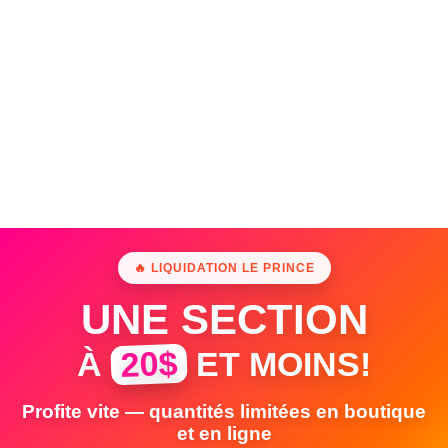
🔥 LIQUIDATION LE PRINCE
UNE SECTION
20$
À
ET MOINS!
Profite vite — quantités limitées en boutique
et en ligne