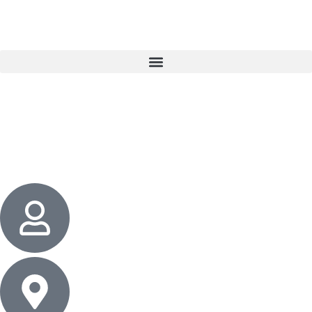
3 cadeaux
gratuits dès 50 $ d’achat