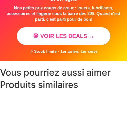
Nos petits prix coups de cœur : jouets, lubrifiants,
accessoires et lingerie sous la barre des 20$. Quand c'est
parti, c'est parti pour de bon!
🎯 VOIR LES DEALS →
⚡ Stock limité · 1er arrivé, 1er servi
Vous pourriez aussi aimer
Produits similaires