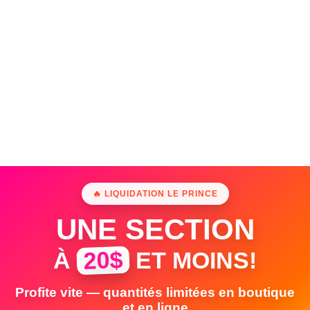
🔥 LIQUIDATION LE PRINCE
UNE SECTION
20$
À
ET MOINS!
Profite vite — quantités limitées en boutique
et en ligne