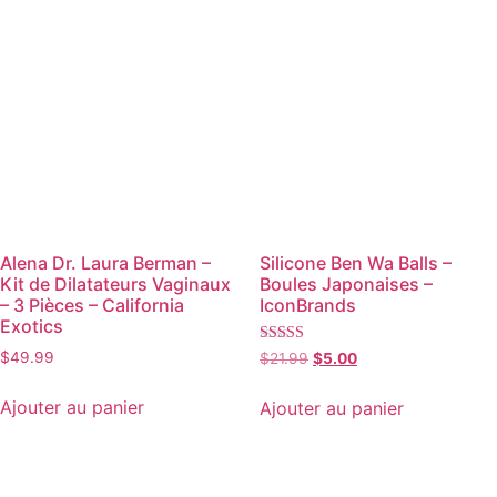
Alena Dr. Laura Berman –
Silicone Ben Wa Balls –
Kit de Dilatateurs Vaginaux
Boules Japonaises –
– 3 Pièces – California
IconBrands
Exotics
Note
$
49.99
$
21.99
$
5.00
4.00
sur 5
Ajouter au panier
Ajouter au panier