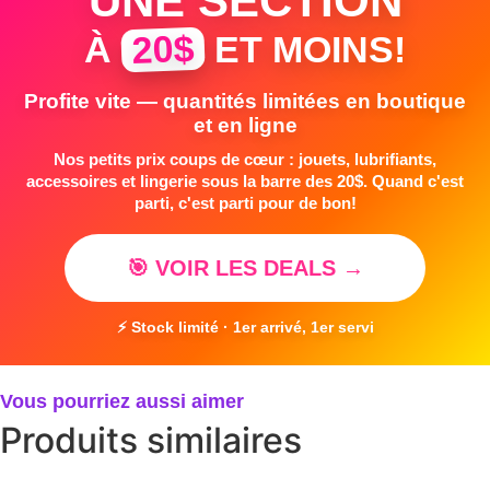
UNE SECTION
20$
À
ET MOINS!
Profite vite — quantités limitées en boutique
et en ligne
Nos petits prix coups de cœur : jouets, lubrifiants,
accessoires et lingerie sous la barre des 20$. Quand c'est
parti, c'est parti pour de bon!
🎯 VOIR LES DEALS →
⚡ Stock limité · 1er arrivé, 1er servi
Vous pourriez aussi aimer
Produits similaires