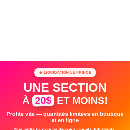
🔥 LIQUIDATION LE PRINCE
UNE SECTION
20$
À
ET MOINS!
Profite vite — quantités limitées en boutique
et en ligne
Nos petits prix coups de cœur : jouets, lubrifiants,