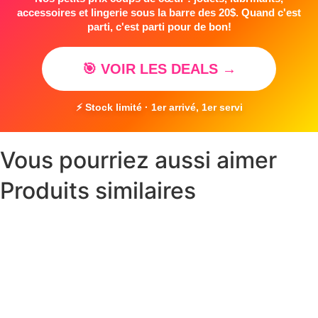
accessoires et lingerie sous la barre des 20$. Quand c'est
parti, c'est parti pour de bon!
🎯 VOIR LES DEALS →
⚡ Stock limité · 1er arrivé, 1er servi
Vous pourriez aussi aimer
Produits similaires