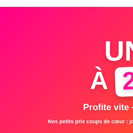
U
À
Profite vite
Nos petits prix coups de cœur : jo