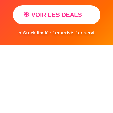
🎯 VOIR LES DEALS →
⚡ Stock limité · 1er arrivé, 1er servi