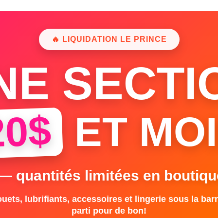
🔥 LIQUIDATION LE PRINCE
NE SECTI
20$
ET MOI
 — quantités limitées en boutiqu
uets, lubrifiants, accessoires et lingerie sous la barr
parti pour de bon!