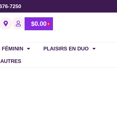
676-7250
$
0.00
0
 FÉMININ
PLAISIRS EN DUO
 AUTRES