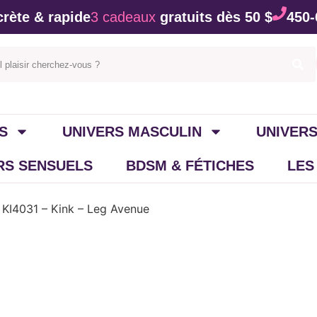
rète & rapide
3 cadeaux
gratuits dès 50 $
450-
S
UNIVERS MASCULIN
UNIVERS
IRS SENSUELS
BDSM & FÉTICHES
LES
 KI4031 – Kink – Leg Avenue