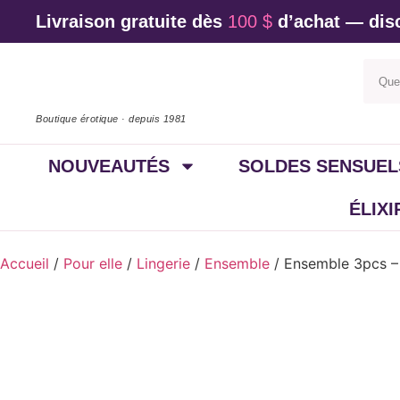
Livraison gratuite dès
100 $
d’achat — disc
Boutique érotique · depuis 1981
NOUVEAUTÉS
SOLDES SENSUEL
ÉLIX
Accueil
/
Pour elle
/
Lingerie
/
Ensemble
/ Ensemble 3pcs –