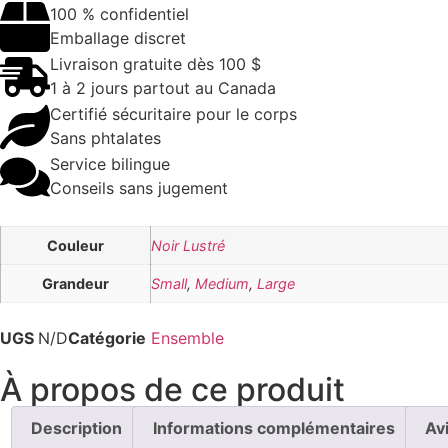
100 % confidentiel
Emballage discret
Livraison gratuite dès 100 $
1 à 2 jours partout au Canada
Certifié sécuritaire pour le corps
Sans phtalates
Service bilingue
Conseils sans jugement
Couleur
Noir Lustré
Grandeur
Small
,
Medium
,
Large
UGS
N/D
Catégorie
Ensemble
À propos de ce produit
Description
Informations complémentaires
Av