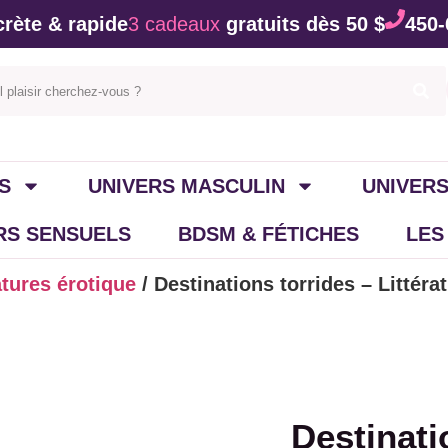
rète & rapide
3 cadeaux
gratuits dès 50 $
450-
S
UNIVERS MASCULIN
UNIVERS
IRS SENSUELS
BDSM & FÉTICHES
LES
atures érotique
/ Destinations torrides – Littér
Destinati