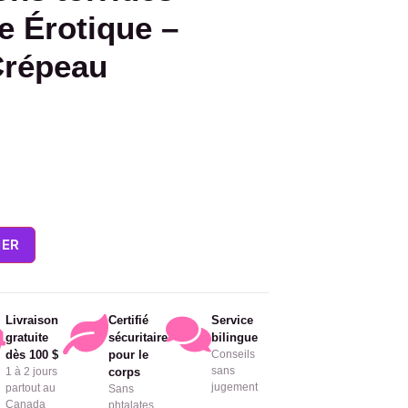
re Érotique –
Crépeau
IER
Livraison
Certifié
Service
gratuite
sécuritaire
bilingue
dès 100 $
pour le
Conseils
sans
1 à 2 jours
corps
jugement
partout au
Sans
Canada
phtalates