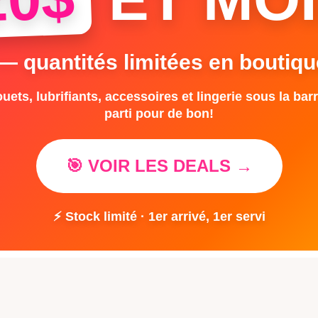
 — quantités limitées en boutiqu
uets, lubrifiants, accessoires et lingerie sous la barr
parti pour de bon!
🎯 VOIR LES DEALS →
⚡ Stock limité · 1er arrivé, 1er servi