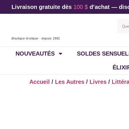
Livraison gratuite dès
100 $
d’achat — disc
Boutique érotique · depuis 1981
NOUVEAUTÉS
SOLDES SENSUEL
ÉLIX
Accueil
/
Les Autres
/
Livres
/
Littér