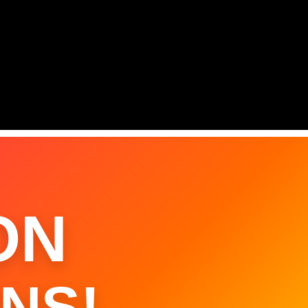
ON
NS!