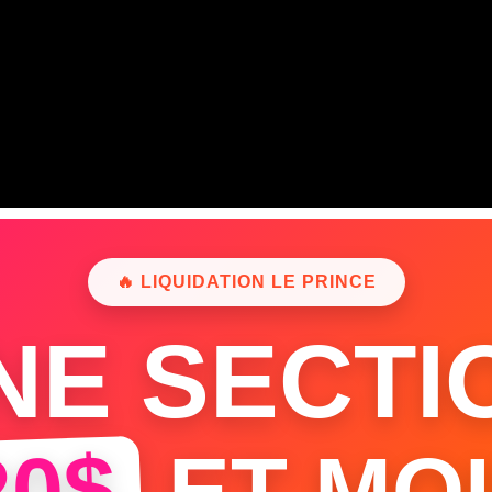
🔥 LIQUIDATION LE PRINCE
NE SECTI
20$
ET MOI