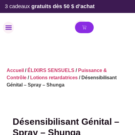
3 cadeaux
gratuits dès 50 $ d’achat
MAILLOT DE BAIN
Accueil
/
ÉLIXIRS SENSUELS
/
Puissance &
Contrôle
/
Lotions retardatrices
/ Désensibilisant
Génital – Spray – Shunga
Désensibilisant Génital –
Spray – Shunga