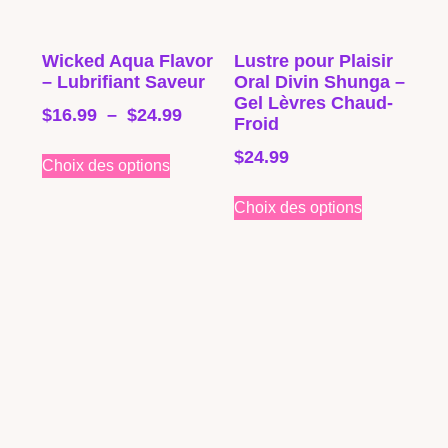
Wicked Aqua Flavor
Lustre pour Plaisir
– Lubrifiant Saveur
Oral Divin Shunga –
Gel Lèvres Chaud-
$
16.99
–
$
24.99
Froid
$
24.99
Choix des options
Choix des options