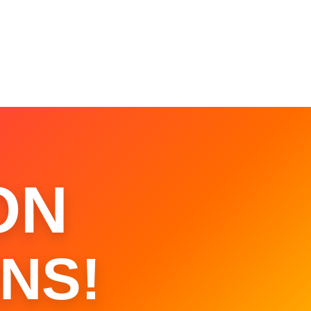
ON
NS!