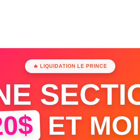
🔥 LIQUIDATION LE PRINCE
NE SECTI
20$
ET MOI