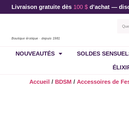
Livraison gratuite dès
100 $
d’achat — disc
Boutique érotique · depuis 1981
NOUVEAUTÉS
SOLDES SENSUEL
ÉLIX
Accueil
/
BDSM
/
Accessoires de Fe