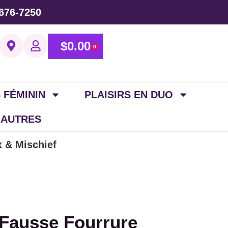
676-7250
$
0.00
0
 FÉMININ
PLAISIRS EN DUO
 AUTRES
x & Mischief
 Fausse Fourrure