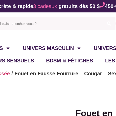
rète & rapide
3 cadeaux
gratuits dès 50 $
450-
S
UNIVERS MASCULIN
UNIVERS
IRS SENSUELS
BDSM & FÉTICHES
LES
ssée
/ Fouet en Fausse Fourrure – Cougar – Se
Fouet en