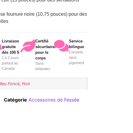
se fourrure noire (10,75 pouces) pour des
lles
Livraison
Certifié
Service
gratuite
sécuritaire
bilingue
dès 100 $
pour le
Conseils
sans
1 à 2 jours
corps
jugement
partout au
Sans
Canada
phtalates
Bleu Foncé
,
Noir
Catégorie
Accessoires de Fessée