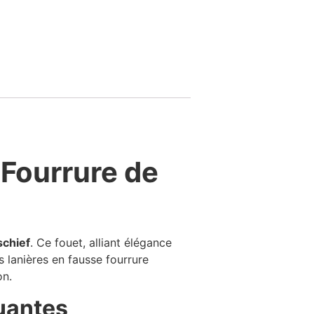
 Fourrure de
schief
. Ce fouet, alliant élégance
 lanières en fausse fourrure
on.
uantes