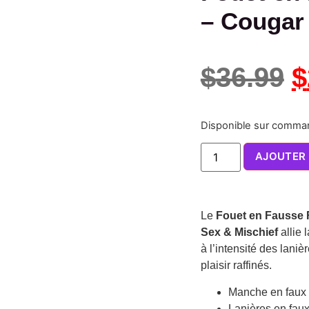
– Cougar 
$
36.99
$
Disponible sur comm
AJOUTER 
Le
Fouet en Fausse F
Sex & Mischief
allie 
à l’intensité des lani
plaisir raffinés.
Manche en faux 
Lanières en faux