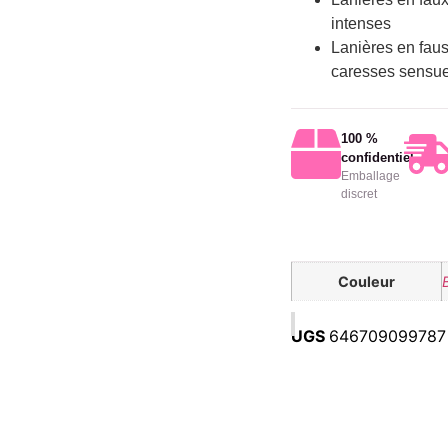
intenses
Lanières en faus
caresses sensue
100 %
confidentiel
Emballage
discret
Couleur
UGS
646709099787