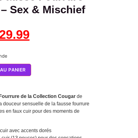
– Sex & Mischief
29.99
ande
AU PANIER
ourrure de la Collection Cougar
de
la douceur sensuelle de la fausse fourrure
ères en faux cuir pour des moments de
cuir avec accents dorés
 cuir (13 pouces) pour des sensations