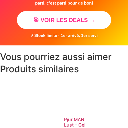
parti, c'est parti pour de bon!
🎯 VOIR LES DEALS →
⚡ Stock limité · 1er arrivé, 1er servi
Vous pourriez aussi aimer
Produits similaires
Pjur MAN
Lust – Gel