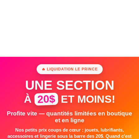
🔥 LIQUIDATION LE PRINCE
UNE SECTION
20$
À
ET MOINS!
Profite vite — quantités limitées en boutique
et en ligne
Nos petits prix coups de cœur : jouets, lubrifiants,
accessoires et lingerie sous la barre des 20$. Quand c'est