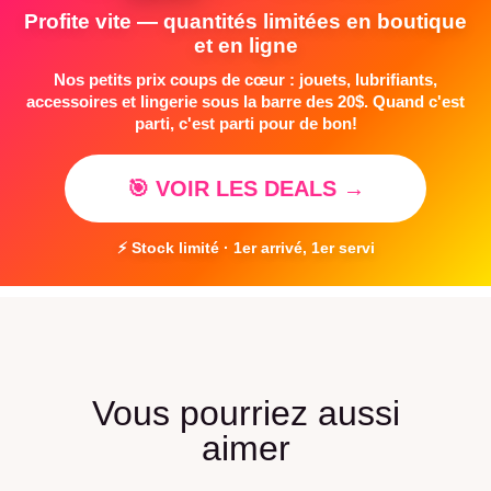
Profite vite — quantités limitées en boutique
et en ligne
Nos petits prix coups de cœur : jouets, lubrifiants,
accessoires et lingerie sous la barre des 20$. Quand c'est
parti, c'est parti pour de bon!
🎯 VOIR LES DEALS →
⚡ Stock limité · 1er arrivé, 1er servi
Vous pourriez aussi
aimer