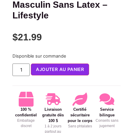
Masculin Sans Latex –
Lifestyle
$
21.99
Disponible sur commande
AJOUTER AU PANIER
100 %
Livraison
Certifié
Service
confidentiel
gratuite dès
sécuritaire
bilingue
Emballage
100 $
pour le corps
Conseils sans
discret
jugement
1 à 2 jours
Sans phtalates
partout au