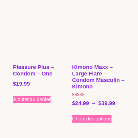
Pleasure Plus –
Kimono Maxx –
Condom – One
Large Flare –
Condom Masculin –
$
19.99
Kimono
Ajouter au panier
Note
$
24.99
–
$
39.99
4.00
sur 5
Choix des options