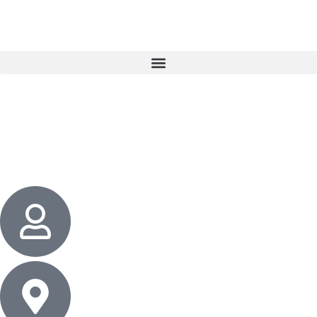
3 cadeaux
gratuits dès 50 $ d’achat