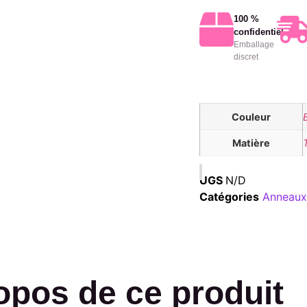
100 %
confidentiel
Emballage
discret
Couleur
Matière
UGS
N/D
Catégories
Anneaux
opos de ce produit