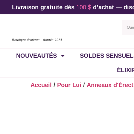
Livraison gratuite dès
100 $
d’achat — disc
Boutique érotique · depuis 1981
NOUVEAUTÉS
SOLDES SENSUEL
ÉLIX
Accueil
/
Pour Lui
/
Anneaux d'Érect