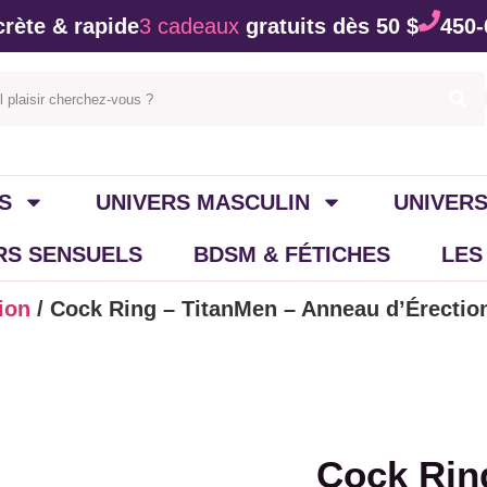
rète & rapide
3 cadeaux
gratuits dès 50 $
450-
S
UNIVERS MASCULIN
UNIVERS
IRS SENSUELS
BDSM & FÉTICHES
LES
ion
/ Cock Ring – TitanMen – Anneau d’Érectio
Cock Rin