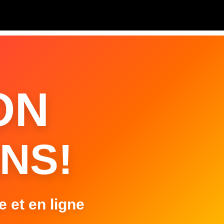
ON
NS!
e et en ligne