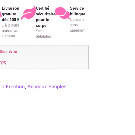
Livraison
Certifié
Service
gratuite
sécuritaire
bilingue
dès 100 $
pour le
Conseils
sans
1 à 2 jours
corps
jugement
partout au
Sans
Canada
phtalates
Bleu
,
Noir
TPR
 d'Érection
,
Anneaux Simples