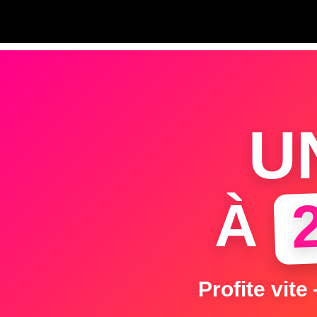
U
À
Profite vite