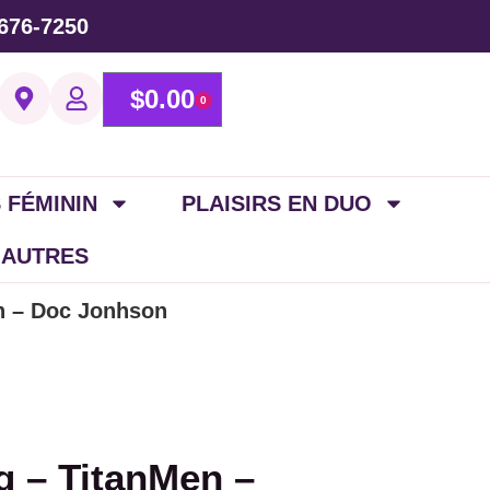
676-7250
$
0.00
0
 FÉMININ
PLAISIRS EN DUO
 AUTRES
n – Doc Jonhson
g – TitanMen –