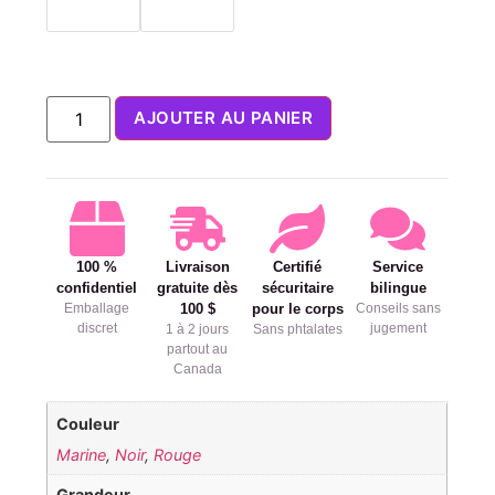
AJOUTER AU PANIER
100 %
Livraison
Certifié
Service
confidentiel
gratuite dès
sécuritaire
bilingue
Emballage
100 $
pour le corps
Conseils sans
discret
jugement
1 à 2 jours
Sans phtalates
partout au
Canada
Couleur
Marine
,
Noir
,
Rouge
Grandeur